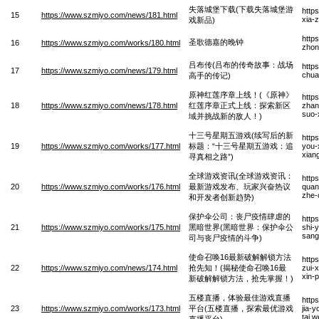
失落城堡下载(下载失落城堡游
http
15
https://www.szmiyo.com/news/181.html
xia-
戏新品)
http
圣歌德嘉的晚钟
16
https://www.szmiyo.com/works/180.html
zhon
吕布传(吕布的传奇故事：战场
http
17
https://www.szmiyo.com/news/179.html
chua
高手的传记)
原神红莲序章上线！(《原神》
http
18
https://www.szmiyo.com/news/178.html
红莲序章正式上线：探索新区
zhan
suo-
域并挑战新的敌人！)
十三号星期五游戏(续写后的新
http
19
https://www.szmiyo.com/works/177.html
标题：“十三号星期五游戏：追
you-
xian
寻真相之路”)
全球游戏资讯(全球游戏资讯：
http
20
https://www.szmiyo.com/works/176.html
最新游戏发布、玩家兴奋热议
quan-
zhe-
和开发者创新趋势)
保护伞公司：丧尸疫情肆虐的
http
21
https://www.szmiyo.com/works/175.html
黑暗世界(黑暗世界：保护伞公
shi-y
sang
司与丧尸疫情的斗争)
使命召唤16最新破解解锁方法
http
22
https://www.szmiyo.com/news/174.html
抢先知！(揭秘使命召唤16最
zui-x
xin-
新破解解锁方法，抢先掌握！)
五楼直播，体验最佳游戏直播
http
23
https://www.szmiyo.com/works/173.html
平台(五楼直播，探索最优游戏
jia-y
tai.
直播平台)