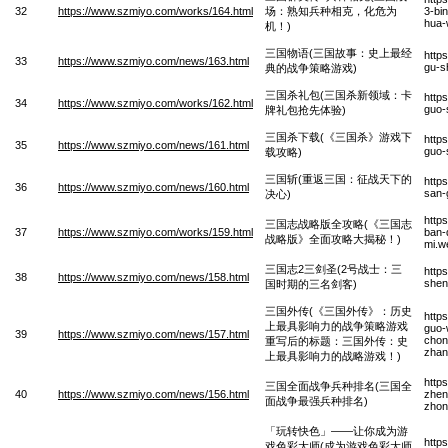
32
https://www.szmiyo.com/works/164.html
场：熟知兵种相克，化危为
3-bi
hua-
机！)
三国物语(三国故事：史上最经
http
33
https://www.szmiyo.com/news/163.html
gu-s
典的战争策略游戏)
三国杀礼包(三国杀新领域：卡
http
34
https://www.szmiyo.com/works/162.html
guo-
牌礼包抢先体验)
三国杀下载(《三国杀》游戏下
http
35
https://www.szmiyo.com/news/161.html
guo-
载攻略)
三国斩(重返三国：征战天下的
http
36
https://www.szmiyo.com/news/160.html
san-
决心)
http
三国志战略版全攻略(《三国志
37
https://www.szmiyo.com/works/159.html
ban-
战略版》全面攻略大揭秘！)
mi.w
三国志2三剑圣(2号战士：三
http
38
https://www.szmiyo.com/news/158.html
shen
国时期的三名剑客)
三国外传(《三国外传》：历史
http
上最具影响力的战争策略游戏
guo-
39
https://www.szmiyo.com/news/157.html
chon
重写后的标题：三国外传：史
zhan
上最具影响力的战略游戏！)
http
三国全面战争兵种排名(三国全
40
https://www.szmiyo.com/news/156.html
zhen
面战争最强兵种排名)
zhon
「玩转快色」——让你成为游
http
戏色彩大师(成为游戏色彩大师