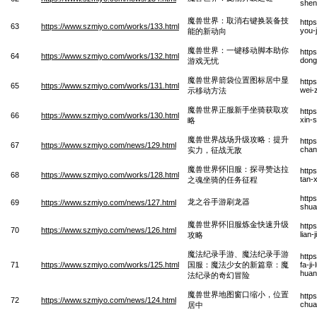
shen
魔兽世界：取消右键换装备技
http
63
https://www.szmiyo.com/works/133.html
you-
能的新动向
魔兽世界：一键移动脚本助你
http
64
https://www.szmiyo.com/works/132.html
dong
游戏无忧
魔兽世界箭袋位置图标居中显
http
65
https://www.szmiyo.com/works/131.html
wei-
示移动方法
魔兽世界正服新手坐骑获取攻
http
66
https://www.szmiyo.com/works/130.html
xin-
略
魔兽世界战场升级攻略：提升
http
67
https://www.szmiyo.com/news/129.html
chan
实力，征战无敌
魔兽世界怀旧服：探寻赞达拉
http
68
https://www.szmiyo.com/works/128.html
tan-
之魂坐骑的任务征程
http
龙之谷手游刷龙器
69
https://www.szmiyo.com/news/127.html
shua
魔兽世界怀旧服炼金快速升级
http
70
https://www.szmiyo.com/news/126.html
lian
攻略
魔法纪录手游、魔法纪录手游
http
71
https://www.szmiyo.com/works/125.html
国服：魔法少女的新篇章：魔
fa-j
huan
法纪录的奇幻冒险
魔兽世界地图窗口缩小，位置
http
72
https://www.szmiyo.com/news/124.html
chua
居中