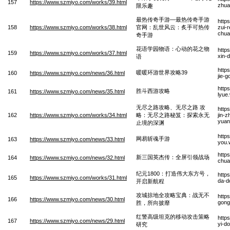
157
https://www.szmiyo.com/works/39.html
zhua
限乐趣
最热传奇手游—最热传奇手游
http
158
https://www.szmiyo.com/works/38.html
官网：乱世风云：炙手可热传
zui-
chua
奇手游
花语学园物语：心动的花之物
http
159
https://www.szmiyo.com/works/37.html
xin-
语
http
暖暖环游世界攻略39
160
https://www.szmiyo.com/news/36.html
jie-
http
胜斗西游攻略
161
https://www.szmiyo.com/news/35.html
lyue
无尽之路攻略、无尽之路 攻
http
162
https://www.szmiyo.com/works/34.html
略：无尽之路秘笈：探索永无
jin-z
yuan
止境的深渊
http
网易斩魂手游
163
https://www.szmiyo.com/news/33.html
you.
http
新三国英杰传：全屏引领战场
164
https://www.szmiyo.com/news/32.html
chua
纪元1800：打造伟大东方号，
http
165
https://www.szmiyo.com/works/31.html
da-d
开启新航程
攻城掠地全攻略宝典：战无不
http
166
https://www.szmiyo.com/news/30.html
gong
胜，所向披靡
红警高级坦克的移动攻击策略
http
167
https://www.szmiyo.com/news/29.html
yi-d
研究