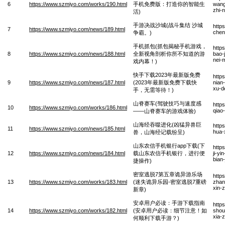
6
https://www.szmiyo.com/works/190.html
手机免费版：打造你的智能生
wang
zhi-
活)
手游决战沙城(战斗集结 沙城
http
7
https://www.szmiyo.com/news/189.html
chen
争霸。)
手机抓包(抓包揭秘手机游戏，
http
8
https://www.szmiyo.com/news/188.html
全新视角剖析你所不知道的游
bao-j
nei-
戏内幕！)
快手下载2023年最新版免费
http
9
https://www.szmiyo.com/news/187.html
(2023年最新版免费下载快
nian
xu-d
手，无需等待！)
山脊赛车(驾驶技巧与速度感
http
10
https://www.szmiyo.com/works/186.html
qiao
——山脊赛车的游戏体验)
山海经吞噬进化(凶猛异兽巨
http
11
https://www.szmiyo.com/news/185.html
hua-
兽，山海经记载纷呈)
山东农信手机银行app下载(下
http
12
https://www.szmiyo.com/news/184.html
载山东农信手机银行，进行便
ji-y
bian
捷操作)
密室逃脱7第五章诡异游乐场
http
13
https://www.szmiyo.com/works/183.html
(迷失诡异乐园-密室逃脱7重磅
zhan
xin-
新章)
安卓用户必读：手游下载指南
http
14
https://www.szmiyo.com/works/182.html
(安卓用户必读：细节注意！如
shou
xia-
何顺利下载手游？)