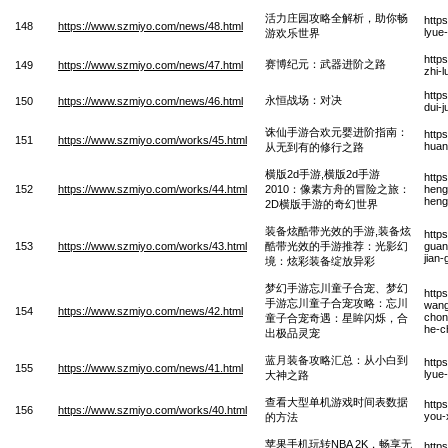
活力庄园攻略全解析，助你畅
http
148
https://www.szmiyo.com/news/48.html
lyue
游欢乐世界
http
赛博纪元：武器进阶之路
149
https://www.szmiyo.com/news/47.html
zhi-
http
永恒战场：对决
150
https://www.szmiyo.com/news/46.html
dui-
诛仙手游合欢元婴进阶指南：
http
151
https://www.szmiyo.com/works/45.html
huan
从无到有的修行之路
横版2d手游,横版2d手游
http
152
https://www.szmiyo.com/works/44.html
2010：像素方舟的冒险之旅：
heng
heng
2D横版手游的奇幻世界
装备炫酷带光效的手游,装备炫
http
153
https://www.szmiyo.com/works/43.html
酷带光效的手游推荐：光影幻
guan
jian
境：炫彩装备绽放异彩
梦幻手游忘川童子合宠、梦幻
http
手游忘川童子合宠攻略：忘川
wang
154
https://www.szmiyo.com/news/42.html
chon
童子合宠奇遇：星眸闪烁，合
he-c
出极品灵宠
蓝月装备攻略汇总：从小白到
http
155
https://www.szmiyo.com/news/41.html
lyue
大神之路
查看大型单机游戏时间表数据
http
156
https://www.szmiyo.com/works/40.html
you-
的方法
苹果手机玩转NBA 2K，畅享无
http