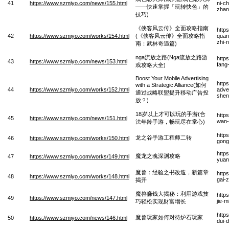
41
https://www.szmiyo.com/news/155.html
ni-c
——快速掌握「玩转快色」的
zhan
技巧)
《侠客风云传》全面攻略指南
http
42
https://www.szmiyo.com/works/154.html
(《侠客风云传》全面攻略指
quan
zhi-
南：武林奇遇篇)
nga流放之路(Nga流放之路游
http
43
https://www.szmiyo.com/news/153.html
fang
戏攻略大全)
Boost Your Mobile Advertising
http
with a Strategic Alliance(如何
44
https://www.szmiyo.com/works/152.html
adve
通过战略联盟提升移动广告投
shen
放？)
18岁以上才可以玩的手游(合
http
45
https://www.szmiyo.com/news/151.html
wan-
法年龄手游，畅玩尽在掌心)
http
龙之谷手游工程师二转
46
https://www.szmiyo.com/works/150.html
gong
http
魔龙之魂深渊攻略
47
https://www.szmiyo.com/works/149.html
yuan
魔兽：经验之书改造，新篇章
http
48
https://www.szmiyo.com/works/148.html
gai-
揭开
魔兽赚钱大揭秘：利用游戏技
http
49
https://www.szmiyo.com/news/147.html
jie-
巧轻松实现财富增长
http
魔兽玩家如何对待炉石玩家
50
https://www.szmiyo.com/news/146.html
dui-d