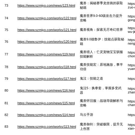
魔兽：揭秘赛季龙坐骑的获取
http
73
https://www.szmiyo.com/news/123.html
zuo-
秘籍
魔兽世界9.0-60级攻击力提升
http
74
https://www.szmiyo.com/works/122.html
gong
攻略
http
魔兽视角：探索无尽奇幻世界
75
https://www.szmiyo.com/works/121.html
wu-ji
魔兽9.0德鲁伊：技能点获取秘
http
76
https://www.szmiyo.com/works/120.html
neng
籍
魔兽猎人：亡灵宠物宝宝驯服
http
77
https://www.szmiyo.com/news/119.html
chon
技能解析
魔兽技能宏：原地施放，事半
http
78
https://www.szmiyo.com/works/118.html
yuan
功倍
鬼泣：技能之道
79
https://www.szmiyo.com/works/117.html
http
鬼泣5：换拳套，掌握多变武
http
80
https://www.szmiyo.com/news/116.html
zhan
器
魔兽怀旧服：战场等级解析与
http
81
https://www.szmiyo.com/news/115.html
chan
攻略
马云手游
82
https://www.szmiyo.com/news/114.html
http
魔兽御剑：突破极限，提升无
http
83
https://www.szmiyo.com/works/113.html
xian
上伤害