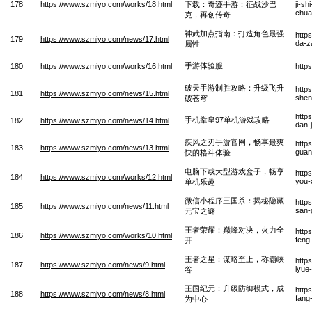
178
https://www.szmiyo.com/works/18.html
下载：奇迹手游：征战沙巴
ji-s
chua
克，再创传奇
神武加点指南：打造角色最强
http
179
https://www.szmiyo.com/news/17.html
da-z
属性
手游体验服
180
https://www.szmiyo.com/works/16.html
http
破天手游制胜攻略：升级飞升
http
181
https://www.szmiyo.com/news/15.html
shen
破苍穹
http
手机拳皇97单机游戏攻略
182
https://www.szmiyo.com/news/14.html
dan-
疾风之刃手游官网，畅享最爽
http
183
https://www.szmiyo.com/news/13.html
guan
快的格斗体验
电脑下载大型游戏盒子，畅享
http
184
https://www.szmiyo.com/works/12.html
you-
单机乐趣
微信小程序三国杀：揭秘隐藏
http
185
https://www.szmiyo.com/news/11.html
san-
元宝之谜
王者荣耀：巅峰对决，火力全
http
186
https://www.szmiyo.com/works/10.html
feng
开
王者之星：谋略至上，称霸峡
http
187
https://www.szmiyo.com/news/9.html
lyue
谷
王国纪元：升级防御模式，成
http
188
https://www.szmiyo.com/news/8.html
fang
为中心