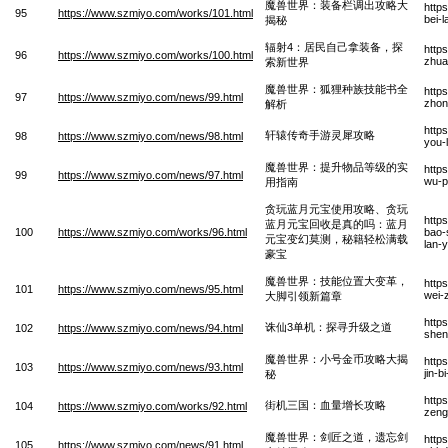
魔兽世界：装备栏调出攻略大
http
95
https://www.szmiyo.com/works/101.html
bei-
揭秘
辐射4：居民自己拿装备，探
http
96
https://www.szmiyo.com/works/100.html
zhua
索新世界
魔兽世界：狐狸种族技能书全
http
97
https://www.szmiyo.com/news/99.html
zhon
解析
http
轩辕传奇手游灵犀攻略
98
https://www.szmiyo.com/news/98.html
you-
魔兽世界：提升物品等级的实
http
99
https://www.szmiyo.com/news/97.html
wu-p
用指南
贪玩蓝月元宝使用攻略、贪玩
http
蓝月元宝回收是真的吗：蓝月
100
https://www.szmiyo.com/works/96.html
bao-
元宝变幻莫测，秘籍轻松满载
lan-
豪宝
魔兽世界：技能位置大变革，
http
101
https://www.szmiyo.com/news/95.html
wei-
大脚引领新篇章
http
诛仙3单机：探寻升级之道
102
https://www.szmiyo.com/news/94.html
shen
魔兽世界：小号金币攻略大揭
http
103
https://www.szmiyo.com/news/93.html
jin-b
秘
http
街机三国：血量增长攻略
104
https://www.szmiyo.com/works/92.html
zeng
魔兽世界：剑匠之道，遗忘剑
http
105
https://www.szmiyo.com/news/91.html