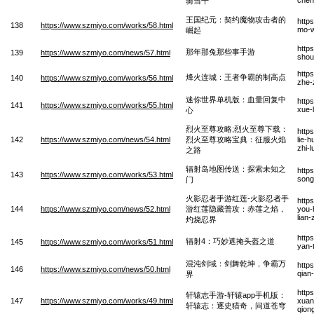
骑当千
王国纪元：契约魔物攻击者的
http
138
https://www.szmiyo.com/works/58.html
mo-w
崛起
http
那年那兔那些事手游
139
https://www.szmiyo.com/news/57.html
shou
http
烽火连城：王者争霸的制高点
140
https://www.szmiyo.com/works/56.html
zhe-
迷你世界单机版：血量回复中
http
141
https://www.szmiyo.com/works/55.html
xue-
心
烈火至尊攻略;烈火至尊下载：
http
142
https://www.szmiyo.com/news/54.html
烈火至尊攻略宝典：征服火焰
lie-
zhi-
之路
辐射岛地图传送：探索未知之
http
143
https://www.szmiyo.com/works/53.html
song
门
火影忍者手游红莲-火影忍者手
http
144
https://www.szmiyo.com/news/52.html
游红莲隐藏普攻：赤莲之焰，
you-
lian
灼烧忍界
http
辐射4：巧妙遮掩头盔之道
145
https://www.szmiyo.com/works/51.html
yan-
混沌剑域：剑舞乾坤，争霸万
http
146
https://www.szmiyo.com/news/50.html
qian
界
http
轩辕志手游-轩辕app手机版：
147
https://www.szmiyo.com/works/49.html
xuan
轩辕志：逐史猎奇，问道苍穹
qion