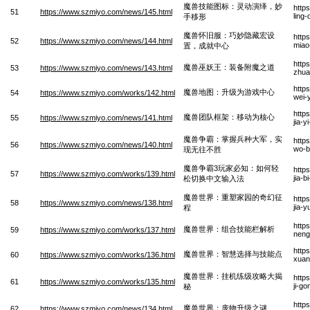
魔兽技能图标：灵动演绎，妙
http
51
https://www.szmiyo.com/news/145.html
ling
手移形
魔兽怀旧服：巧妙隐藏宏设
http
52
https://www.szmiyo.com/news/144.html
miao
置，成就中心
http
魔兽巫妖王：装备附魔之道
53
https://www.szmiyo.com/news/143.html
zhua
http
魔兽地图：升级为游戏中心
54
https://www.szmiyo.com/works/142.html
wei-
http
魔兽团队框架：移动为核心
55
https://www.szmiyo.com/news/141.html
jia-
魔兽争霸：掌握兵种大军，实
http
56
https://www.szmiyo.com/news/140.html
wo-b
现无往不胜
魔兽争霸3玩家必知：如何轻
http
57
https://www.szmiyo.com/works/139.html
jia-
松切换中文输入法
魔兽世界：重塑家园的奇幻征
http
58
https://www.szmiyo.com/news/138.html
jia-
程
http
魔兽世界：组合技能栏解析
59
https://www.szmiyo.com/works/137.html
neng
http
魔兽世界：智慧选择与技能点
60
https://www.szmiyo.com/works/136.html
xuan
魔兽世界：挂机练级攻略大揭
http
61
https://www.szmiyo.com/works/135.html
ji-g
秘
http
魔兽世界：庞物升级之谜
62
https://www.szmiyo.com/news/134.html