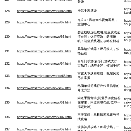
di-t
升级
http
神武手游满级
128
https://www.szmiyo.com/works/68.html
ji.we
鬼泣3：风格大小视角调整，
http
129
https://www.szmiyo.com/news/67.html
shi-
重塑中心
碧蓝航线远征攻略,碧蓝航线远
http
130
https://www.szmiyo.com/news/66.html
征在哪：远征克敌，碧海扬
zhen
hai-
帆：碧蓝航线远征攻略全解析
风暴熔炉武器：燃尽敌人，炽
http
131
https://www.szmiyo.com/news/65.html
ran-
热征程
百乐门手游(百乐门游戏大厅：
http
132
https://www.szmiyo.com/news/64.html
le-m
百乐门：纸醉金迷，倾城争艳)
雷霆天下纵横攻略，叱咤风云
http
133
https://www.szmiyo.com/works/63.html
gong
尽在掌握
电脑单机游戏存档位置信息的
http
134
https://www.szmiyo.com/news/62.html
dang
修改方法
问道手游竞猜(问道手游竞猜卷
http
135
https://www.szmiyo.com/news/61.html
在哪里：问道灵境弈战 乾坤一
cai-
kun-
掷定乾坤)
王者荣耀：单机版游戏账号寻
http
136
https://www.szmiyo.com/works/60.html
ban-
找攻略
铁骑神兵攻略：称霸沙场，一
http
137
https://www.szmiyo.com/news/59.html
chen