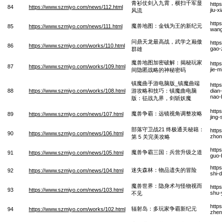
青衫仗剑入九霄，横扫千军显
http
84
https://www.szmiyo.com/news/112.html
jiu-
风流
http
魔兽地图：金钱为王的新纪元
85
https://www.szmiyo.com/news/111.html
wang
问鼎天龙最高战，武学之巅傲
http
86
https://www.szmiyo.com/works/110.html
gao-
群雄
魔兽地图加密破解：揭秘玩家
http
87
https://www.szmiyo.com/works/109.html
jie-
间隐匿战略的神秘密码
镇魔曲手游电脑版_镇魔曲端
http
88
https://www.szmiyo.com/works/108.html
游攻略和技巧：镇魔曲电脑
dian
nao-
版：征战九界，剑斩妖魔
http
魔兽争霸：远镜视角调整攻略
89
https://www.szmiyo.com/news/107.html
jing
部落守卫战21 终极通关秘籍：
http
90
https://www.szmiyo.com/news/106.html
zhon
第 5 关完美攻略
http
魔兽争霸三国：兵营升级之道
91
https://www.szmiyo.com/news/105.html
guo-
http
迷失森林：物品遗失的冒险
92
https://www.szmiyo.com/news/104.html
shi-
魔兽世界：隐身术与怪物视而
http
93
https://www.szmiyo.com/news/103.html
shu-
不见
http
辐射岛：多玩家争霸新纪元
94
https://www.szmiyo.com/works/102.html
zhen