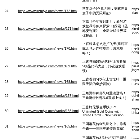
世界盒子(创意无限：探索世界
http
24
https://www.szmiyo.com/news/172.html
xian
盒子中的无限可能)
下载《圣地安列斯》：新的游
http
戏世界等你来探索！(探索《圣
25
https://www.szmiyo.com/works/171.html
xin-d
地安列斯》：全新游戏世界等
you-
你挑战！)
上官婉儿怎么连招飞天(重现官
http
26
https://www.szmiyo.com/news/170.html
婉儿飞天连招攻击，游戏攻
me-l
gong
略！)
上古卷轴5物品代码(上古卷轴
http
27
https://www.szmiyo.com/news/169.html
5物品代码大全，打破游戏瓶
pin-
jing
颈)
上古卷轴5代码(上古之约：重
http
28
https://www.szmiyo.com/news/168.html
ma-s
温天际的奇妙冒险)
http
三角洲特种部队6(重磅登场！
29
https://www.szmiyo.com/works/167.html
dui-
三角洲特种部队6震撼上线！)
shan
三张牌无限金币版(Get
http
30
https://www.szmiyo.com/works/166.html
Unlimited Gold Coins with
bi-b
Three Cards - New Version!)
http
三国群英传9(乱世之中，勇者
31
https://www.szmiyo.com/news/165.html
9-lu
争锋——三国英豪传新篇章)
zhan
三国群英传3兵种相克(三国战
http