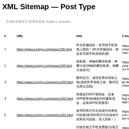
XML Sitemap — Post Type
开发时长两年半,简单即是美 Simple is beautiful...
#
URL
title
# Im
时光穿越战役：史诗级手机游
http
1
https://www.szmiyo.com/news/195.html
戏上线啦！(时光穿越战役：掀
zhan
xian-
起史诗级手机游戏热潮)
新标题：神秘的樱花祭典：神
http
2
https://www.szmiyo.com/news/194.html
樱大祓(神秘的樱花祭典：神樱
ying
xu-x
大祓续写)
数码宝贝：虚拟世界的冒险之
http
3
https://www.szmiyo.com/works/193.html
旅(虚拟世界冒险之旅：数码宝
jie-d
chen
贝再次启程)
收烟盒扫码可领现金，必备
http
4
https://www.szmiyo.com/works/192.html
APP推荐(收烟盒扫码赢取现
ling-
app-
金，必装APP应用推荐)
探究时雨天司在游戏中的角色
http
5
https://www.szmiyo.com/works/191.html
与技能(探究时雨天司在游戏中
you-
jue-
的角色与技能：深入剖析！)
扫描全能王手机免费版(全能王
http