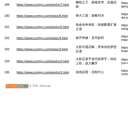
狮驼之子，俯视苍穹，笑傲武
http
189
https://www.szmiyo.com/works/7.html
qion
林
http
烽火三国：策略对决
190
https://www.szmiyo.com/news/6.html
dui-
热血传奇单机：技能数量扩展
http
191
https://www.szmiyo.com/works/5.html
neng
之道
http
炼丹奇缘：灵丹妙药
192
https://www.szmiyo.com/news/4.html
miao
火影许愿召唤，带来你的梦想
http
193
https://www.szmiyo.com/news/3.html
huan
忍者
火影忍者手游代练帮手：轻松
http
194
https://www.szmiyo.com/works/2.html
you-
上段，战力飙升
http
游戏设置：启程中心
195
https://www.szmiyo.com/works/1.html
zhon
& XML Sitemap .