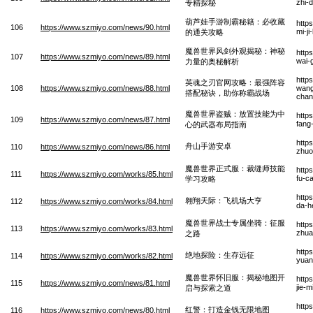
zhi-
专精探秘
葫芦娃手游制霸秘籍：必收藏
http
106
https://www.szmiyo.com/news/90.html
mi-j
的通关攻略
魔兽世界风剑外观揭秘：神秘
http
107
https://www.szmiyo.com/news/89.html
wai-g
力量的奥秘解析
http
英魂之刃官网攻略：最强阵容
108
https://www.szmiyo.com/news/88.html
wang
搭配秘诀，助你称霸战场
chan
魔兽世界盗贼：放置技能为中
http
109
https://www.szmiyo.com/news/87.html
fang
心的武器布局指南
http
舟山手游安卓
110
https://www.szmiyo.com/news/86.html
zhuo
魔兽世界正式服：裁缝师技能
http
111
https://www.szmiyo.com/works/85.html
fu-c
学习攻略
http
翱翔天际：飞机场大亨
112
https://www.szmiyo.com/works/84.html
da-h
魔兽世界战士专属坐骑：征服
http
113
https://www.szmiyo.com/works/83.html
zhua
之路
http
绝地探险：生存远征
114
https://www.szmiyo.com/works/82.html
yuan
魔兽世界怀旧服：揭秘地图开
http
115
https://www.szmiyo.com/news/81.html
jie-m
启与探索之道
http
红警：打造金钱无限地图
116
https://www.szmiyo.com/news/80.html