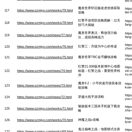
wu-x
魔兽世界怀旧服老虎坐骑获取
http
117
https://www.szmiyo.com/works/79.html
lao-
攻略
红警手游塔防攻略图解：过关
http
118
https://www.szmiyo.com/works/78.html
fang
技巧大揭秘
魔兽世界奥法：释放强力输
http
119
https://www.szmiyo.com/news/77.html
fang
出，成就高峰战力
http
红警三：升级为中心的奇迹
120
https://www.szmiyo.com/works/76.html
zhon
http
魔兽世界TBC金币赚钱攻略
121
https://www.szmiyo.com/works/75.html
zhua
红警21.006版本新增中心地图
http
122
https://www.szmiyo.com/news/74.html
标题：红警之战：重塑世界秩
xin-z
xu.w
序
魔兽9.2：小号快速升级装备技
http
123
https://www.szmiyo.com/news/73.html
kuai
能攻略
http
穿越火线手游清刚
124
https://www.szmiyo.com/news/72.html
you-
魅族版本三国杀手机版下载攻
http
125
https://www.szmiyo.com/works/71.html
sha-
略
http
神魔之战v攻略
126
https://www.szmiyo.com/works/70.html
lyue
鬼泣巅峰之战：地图模式全新
http
127
https://www.szmiyo.com/works/69.html