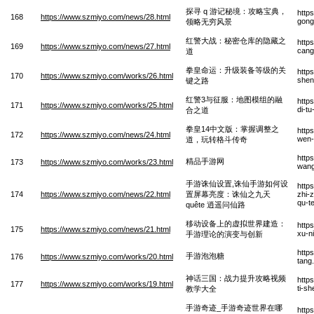
探寻 q 游记秘境：攻略宝典，
http
168
https://www.szmiyo.com/news/28.html
gong
领略无穷风景
红警大战：秘密仓库的隐藏之
http
169
https://www.szmiyo.com/news/27.html
cang
道
拳皇命运：升级装备等级的关
http
170
https://www.szmiyo.com/works/26.html
shen
键之路
红警3与征服：地图模组的融
http
171
https://www.szmiyo.com/works/25.html
di-t
合之道
拳皇14中文版：掌握调整之
http
172
https://www.szmiyo.com/news/24.html
wen-
道，玩转格斗传奇
http
精品手游网
173
https://www.szmiyo.com/works/23.html
wan
手游诛仙设置,诛仙手游如何设
http
174
https://www.szmiyo.com/news/22.html
置屏幕亮度：诛仙之九天
zhi-
qu-t
quête 逍遥问仙路
移动设备上的虚拟世界建造：
http
175
https://www.szmiyo.com/news/21.html
xu-n
手游理论的演变与创新
http
手游泡泡糖
176
https://www.szmiyo.com/works/20.html
tang
神话三国：战力提升攻略视频
http
177
https://www.szmiyo.com/works/19.html
ti-s
教学大全
手游奇迹_手游奇迹世界在哪
http