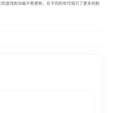
它的游戏和动画不断更新，在不同的年代吸引了更多的粉