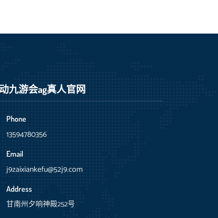
动九游会ag真人官网
Phone
13594780356
Email
j9zaixiankefu@52j9.com
Address
甘南州夕响神殿252号