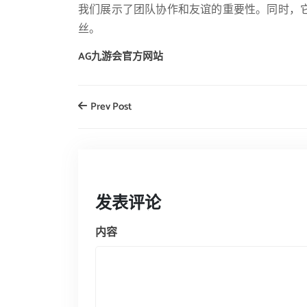
我们展示了团队协作和友谊的重要性。同时，
丝。
AG九游会官方网站
Prev Post
发表评论
内容