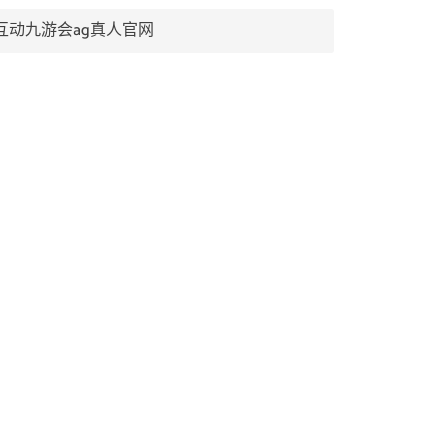
互动九游会ag真人官网