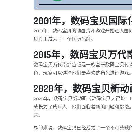
2001年，数码宝贝国际
2001年，数码宝贝的动画片和游戏开始进入
贝真正成为了一个国际品牌。
2015年，数码宝贝万
数码宝贝万代南梦宫版是一款基于数码宝贝传说
色，玩家可以选择他们最喜欢的角色进行游戏
2020年，数码宝贝新
2020年，数码宝贝新动画《数码宝贝大冒险：Las
成长为了成年人，他们面临着新的问题和挑战
关。
总的来说，数码宝贝已经成为了一个不可或缺的